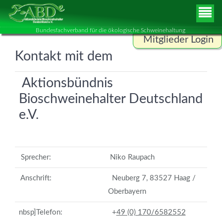
Bundesfachverband für die ökologische Schweinehaltung
Mitglieder Login
Kontakt mit dem
Benutzername
Aktionsbündnis
Bioschweinehalter Deutschland
Passwort
e.V.
ANMELDEN
Sprecher:
Niko Raupach
Anschrift:
Neuberg 7, 83527 Haag /
Oberbayern
nbsp]Telefon:
+
49 (0) 170/6582552