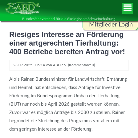
Bundesfachverband für die ökologische Schweinehaltung
Mitglieder Login
Riesiges Interesse an Förderung
Benutzername
einer artgerechten Tierhaltung:
400 Betriebe bereiten Antrag vor!
Passwort
23.09.2025 - 05:14
von
ABD e.V.
(Kommentare: 0)
Alois Rainer, Bundesminister für Landwirtschaft, Ernährung
und Heimat, hat entschieden, dass Anträge für Investive
ANMELDEN
Förderung im Bundesprogramm Umbau der Tierhaltung
(BUT) nur noch bis April 2026 gestellt werden können.
Zuvor war es möglich Anträge bis 2030 zu stellen. Rainer
begründet die Streichung des Programms vor allem mit
dem geringen Interesse an der Förderung.