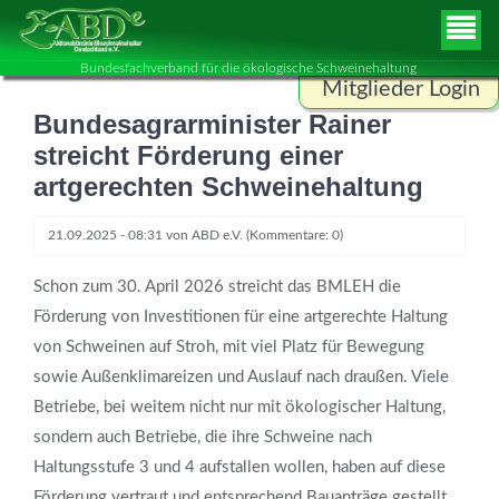
Bundesfachverband für die ökologische Schweinehaltung
Mitglieder Login
Bundesagrarminister Rainer
Benutzername
streicht Förderung einer
artgerechten Schweinehaltung
Passwort
21.09.2025 - 08:31
von
ABD e.V.
(Kommentare: 0)
Schon zum 30. April 2026 streicht das BMLEH die
Förderung von Investitionen für eine artgerechte Haltung
ANMELDEN
von Schweinen auf Stroh, mit viel Platz für Bewegung
sowie Außenklimareizen und Auslauf nach draußen. Viele
Betriebe, bei weitem nicht nur mit ökologischer Haltung,
sondern auch Betriebe, die ihre Schweine nach
Haltungsstufe 3 und 4 aufstallen wollen, haben auf diese
Förderung vertraut und entsprechend Bauanträge gestellt.