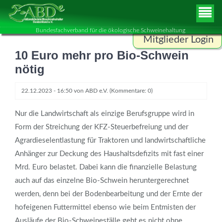
Bundesfachverband für die ökologische Schweinehaltung
Mitglieder Login
10 Euro mehr pro Bio-Schwein
Benutzername
nötig
22.12.2023 - 16:50
von
ABD e.V.
(Kommentare: 0)
Passwort
Nur die Landwirtschaft als einzige Berufsgruppe wird in
Form der Streichung der KFZ-Steuerbefreiung und der
Agrardieselentlastung für Traktoren und landwirtschaftliche
ANMELDEN
Anhänger zur Deckung des Haushaltsdefizits mit fast einer
Mrd. Euro belastet. Dabei kann die finanzielle Belastung
auch auf das einzelne Bio-Schwein heruntergerechnet
werden, denn bei der Bodenbearbeitung und der Ernte der
hofeigenen Futtermittel ebenso wie beim Entmisten der
Ausläufe der Bio-Schweineställe geht es nicht ohne